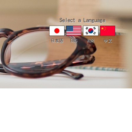
Select a Language
日本語
ENG
KOR
中文